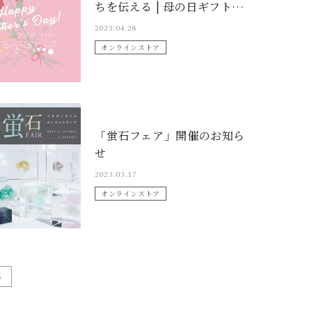
ちを伝える | 母の日ギフト特
集
2023.04.28
オンラインストア
「蛍石フェア」開催のお知ら
せ
2023.03.17
オンラインストア
5