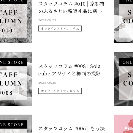
スタッフコラム #010 | 京都市
のふるさと納税返礼品に新登
場！
2023.08.25
オンラインストア / コラム
スタッフコラム #008 | Sola
cube アジサイと梅雨の撮影
2023.06.28
オンラインストア / コラム
スタッフコラム #006 | もう決