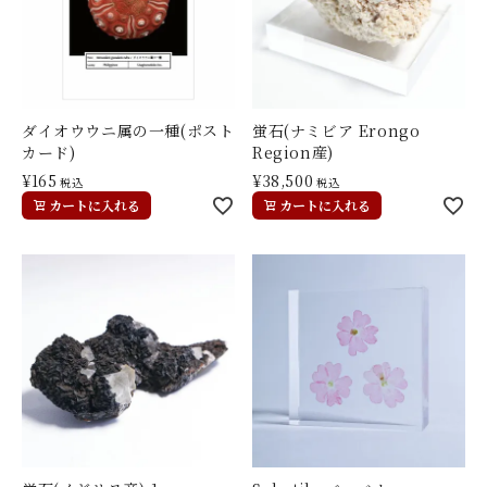
ダイオウウニ属の一種(ポスト
蛍石(ナミビア Erongo
カード)
Region産)
¥
165
¥
38,500
税込
税込
カートに入れる
カートに入れる