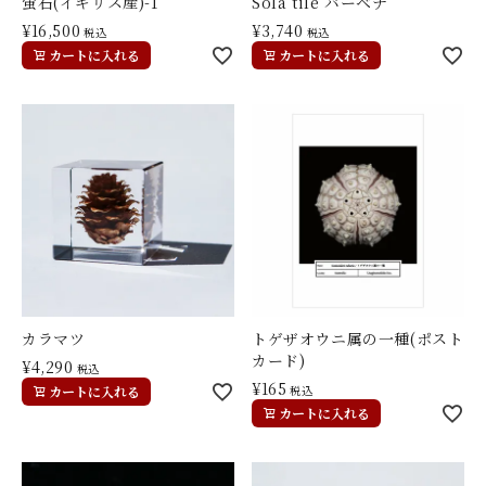
蛍石(イギリス産)-1
Sola tile バーベナ
¥
16,500
¥
3,740
税込
税込
カートに入れる
カートに入れる
カラマツ
トゲザオウニ属の一種(ポスト
カード)
¥
4,290
税込
¥
165
カートに入れる
税込
カートに入れる