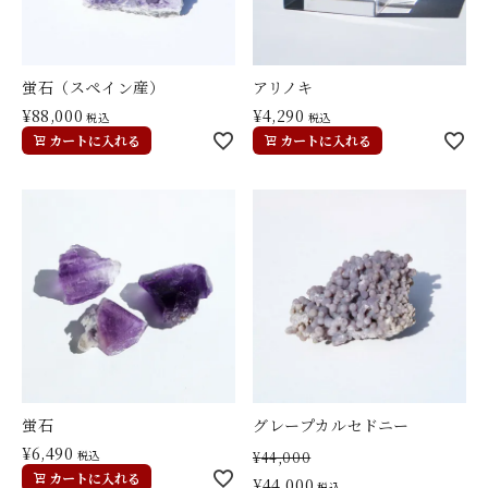
蛍石（スペイン産）
アリノキ
¥
88,000
¥
4,290
税込
税込
カートに入れる
カートに入れる
蛍石
グレープカルセドニー
¥
6,490
税込
¥
44,000
カートに入れる
¥
44,000
税込