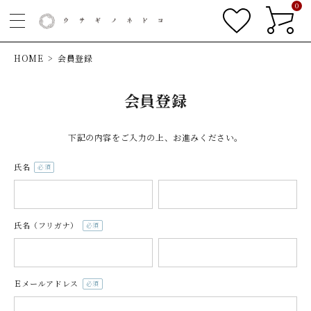
0
HOME
会員登録
会員登録
下記の内容をご入力の上、お進みください。
氏名
(必
須)
氏名（フリガナ）
(必
須)
Ｅメールアドレス
(必
須)