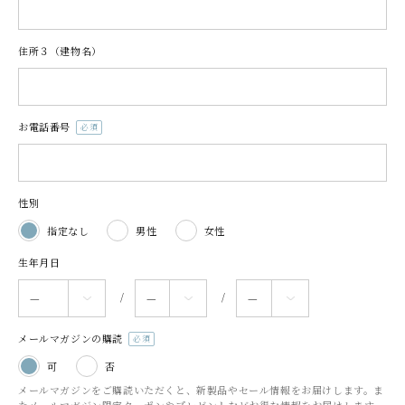
須)
住所３（建物名）
お電話番号
(必
須)
性別
指定なし
男性
女性
生年月日
メールマガジンの購読
(必
可
否
須)
メールマガジンをご購読いただくと、新製品やセール情報をお届けします。ま