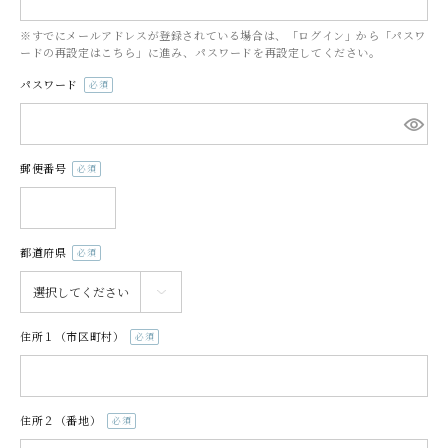
※すでにメールアドレスが登録されている場合は、「ログイン」から「パスワ
ードの再設定はこちら」に進み、パスワードを再設定してください。
パスワード
(必
須)
郵便番号
(必
須)
都道府県
(必
須)
住所１（市区町村）
(必
須)
住所２（番地）
(必