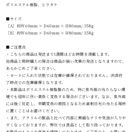
ポリエステル樹脂、ヒラタケ
■サイズ
［A］約W60mm × D60mm × H80mm/ 358g
［B］約W60mm × D60mm × H80mm/ 358g
■ご注意点
・こちらの商品は発送まで1週間ほどお時間を頂戴します。
他商品と同時購入の場合は商品が揃い次第の発送となりますので、
あらかじめご了承ください。
・カートに入れた状態では在庫が確保されておりません。決済終
了時点での在庫確保となります。
・本製品はポリエステル樹脂製のため、特に紫外線の当たらない環
境でも経年に伴い黄色く変色する場合がございます。なお、紫外線
には強く反応し、早期変色の原因となるため直射日光の当たる場所
に置くことはお避けください。
・また、アクリルの製品と比べて内部に微細なチリや気泡が入りや
すくなっておりますが、弊社では良品として取り扱っております。
本製品でもチリや気泡を確認しております。ご了承の上、お買い求