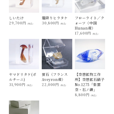
しいたけ
霜降りヒラタケ
フローライト／ク
29,700円
30,800円
ォーツ（中国
(税込)
(税込)
Hunan産）
17,600円
(税込)
ヤマドリタケ(ポ
蛍石（フランス
【空想鉱物工作
ルチーニ)
Aveyron産）
所】空想鉱石硝子
31,900円
22,000円
No.1275「紫雲
(税込)
(税込)
空・石ノ礫」
8,800円
(税込)