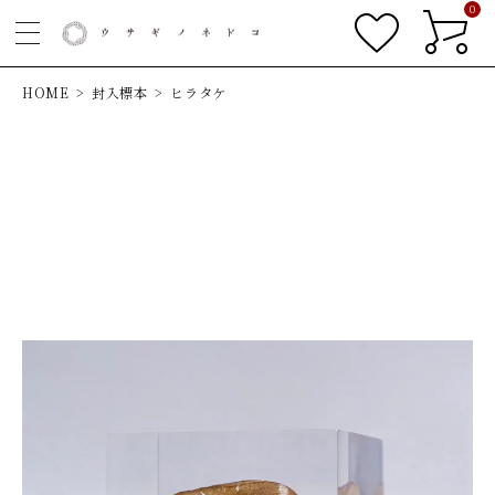
0
HOME
封入標本
ヒラタケ