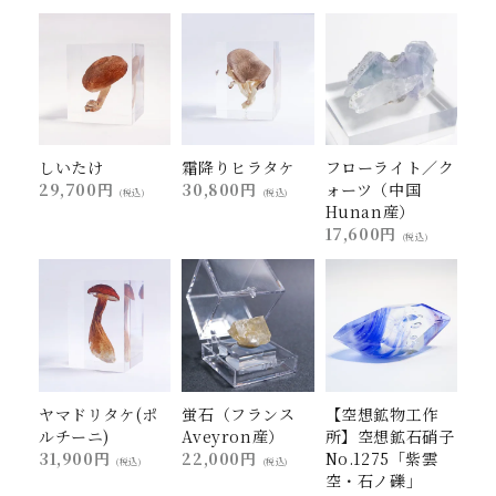
しいたけ
霜降りヒラタケ
フローライト／ク
29,700円
30,800円
ォーツ（中国
(税込)
(税込)
Hunan産）
17,600円
(税込)
ヤマドリタケ(ポ
蛍石（フランス
【空想鉱物工作
ルチーニ)
Aveyron産）
所】空想鉱石硝子
31,900円
22,000円
No.1275「紫雲
(税込)
(税込)
空・石ノ礫」