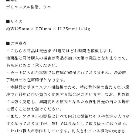
ポリエステル樹脂、ウニ
■サイズ
約W125mm × D70mm × H125mm/ 1414g
■ご注意点
・こちらの商品は発送まで1週間ほどお時間を頂戴します。
他商品と同時購入の場合は商品が揃い次第の発送となりますので、
あらかじめご了承ください。
・カートに入れた状態では在庫が確保されておりません。決済終
了時点での在庫確保となります。
・本製品はポリエステル樹脂製のため、特に紫外線の当たらない環
境でも経年に伴い黄色く変色する場合がございます。なお、紫外線
には強く反応し、早期変色の原因となるため直射日光の当たる場所
に置くことはお避けください。
・また、アクリルの製品と比べて内部に微細なチリや気泡が入りや
すくなっておりますが、弊社では良品として取り扱っております。
・1つ1つ職人が手作りしています。封入されている植物の大きさ、