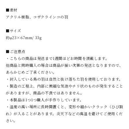
■素材
アクリル樹脂、コザクラインコの羽
■サイズ
約φ23×67mm/ 33g
■ご注意点
・こちらの商品は発送まで1週間ほどお時間を頂戴します。
他商品と同時購入の場合は商品が揃い次第の発送となりますので、
あらかじめご了承ください。
・封入している鳥の羽は自然と抜け落ちた羽を使用しております。
・製造の工程上、内部に微細な気泡やチリ状のものが発生すること
がありますが、商品の不良ではありません。
・本製品は1つ1つ職人が手作りしています。
・温度の高い場所に長時間置くと、変形や細かいクラック（ひび割
れ）が入ることがあります。炎天下などの高温を避けてご使用くだ
さい。