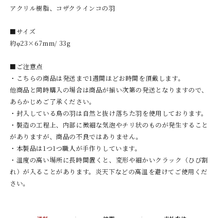
アクリル樹脂、コザクラインコの羽
■サイズ
約φ23×67mm/ 33g
■ご注意点
・こちらの商品は発送まで1週間ほどお時間を頂戴します。
他商品と同時購入の場合は商品が揃い次第の発送となりますので、
あらかじめご了承ください。
・封入している鳥の羽は自然と抜け落ちた羽を使用しております。
・製造の工程上、内部に微細な気泡やチリ状のものが発生すること
がありますが、商品の不良ではありません。
・本製品は1つ1つ職人が手作りしています。
・温度の高い場所に長時間置くと、変形や細かいクラック（ひび割
れ）が入ることがあります。炎天下などの高温を避けてご使用くだ
さい。