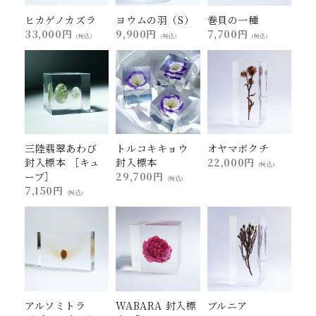
ヒカゲノカズラ
ヨウムの羽（S）
巻貝の一種
33,000円
9,900円
7,700円
(税込)
(税込)
(税込)
三陸翡翠あわび
トルコキキョウ
オヤマボクチ
封入標本 ［キュ
封入標本
22,000円
(税込)
ーブ］
29,700円
(税込)
7,150円
(税込)
アルソミトラ
WABARA 封入標
ブルニア