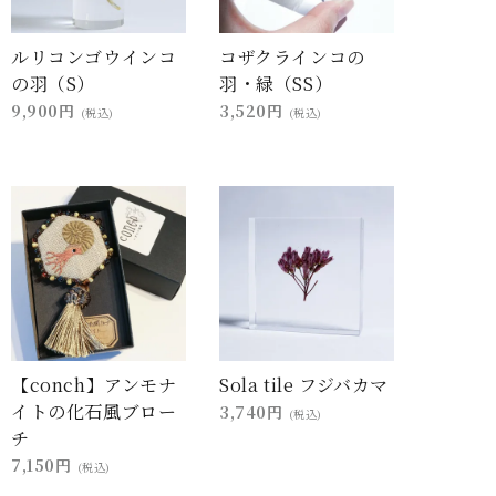
ルリコンゴウインコ
コザクラインコの
の羽（S）
羽・緑（SS）
9,900円
3,520円
(税込)
(税込)
【conch】アンモナ
Sola tile フジバカマ
イトの化石風ブロー
3,740円
(税込)
チ
7,150円
(税込)