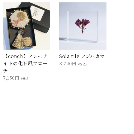
【conch】アンモナ
Sola tile フジバカマ
イトの化石風ブロー
3,740円
(税込)
チ
7,150円
(税込)