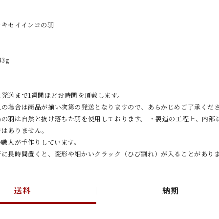
セキセイインコの羽
33g
は発送まで1週間ほどお時間を頂戴します。
入の場合は商品が揃い次第の発送となりますので、あらかじめご了承くだ
鳥の羽は自然と抜け落ちた羽を使用しております。 ・製造の工程上、内部
ではありません。
つ職人が手作りしています。
所に長時間置くと、変形や細かいクラック（ひび割れ）が入ることがあり
送料
納期