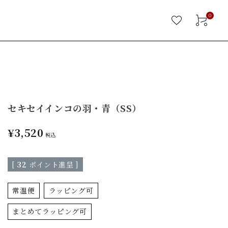
0
セキセイインコの羽・青（SS）
¥
3,520
税込
[
32
ポイント進呈 ]
常温便
ラッピング可
まとめてラッピング可