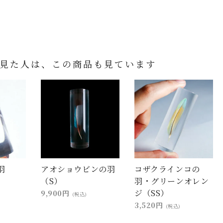
見た人は、この商品も見ています
羽
アオショウビンの羽
コザクラインコの
（S）
羽・グリーンオレン
ジ（SS）
9,900円
(税込)
3,520円
(税込)