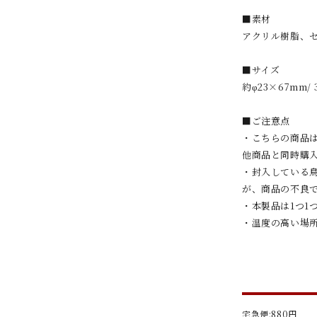
■素材
アクリル樹脂、
■サイズ
約φ23×67mm/ 
■ご注意点
・こちらの商品
他商品と同時購
・封入している
が、商品の不良
・本製品は1つ1
・温度の高い場
宅急便:880円