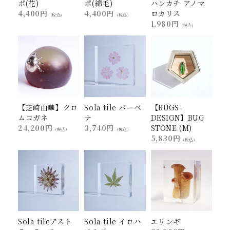
ポ(花)
ポ(綿毛)
ハンカチ アノマ
4,400円
4,400円
ロカリス
(税込)
(税込)
1,980円
(税込)
【芝崎由華】クロ
Sola tile バーベ
【BUGS-
ムコガネ
ナ
DESIGN】BUG
24,200円
3,740円
STONE (M)
(税込)
(税込)
5,830円
(税込)
Sola tileアスト
Sola tile イロハ
エリンギ