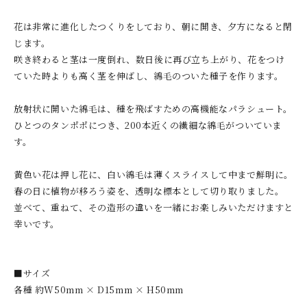
花は非常に進化したつくりをしており、朝に開き、夕方になると閉
じます。
咲き終わると茎は一度倒れ、数日後に再び立ち上がり、花をつけ
ていた時よりも高く茎を伸ばし、綿毛のついた種子を作ります。
放射状に開いた綿毛は、種を飛ばすための高機能なパラシュート。
ひとつのタンポポにつき、200本近くの繊細な綿毛がついていま
す。
黄色い花は押し花に、白い綿毛は薄くスライスして中まで鮮明に。
春の日に植物が移ろう姿を、透明な標本として切り取りました。
並べて、重ねて、その造形の違いを一緒にお楽しみいただけますと
幸いです。
■サイズ
各種 約W50mm × D15mm × H50mm