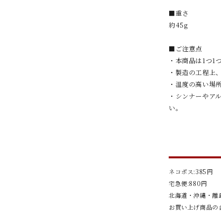
■重さ
約45g
■ご注意点
・本商品は1つ1
・製造の工程上
・温度の高い場
・シンナーやア
い。
ネコポス:385円
宅急便:880円
北海道・沖縄・離島
お買い上げ商品の合