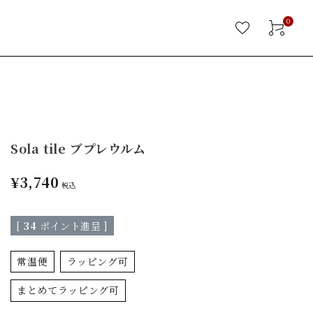
0
Sola tile ブプレウルム
¥
3,740
税込
[
34
ポイント進呈 ]
常温便
ラッピング可
まとめてラッピング可