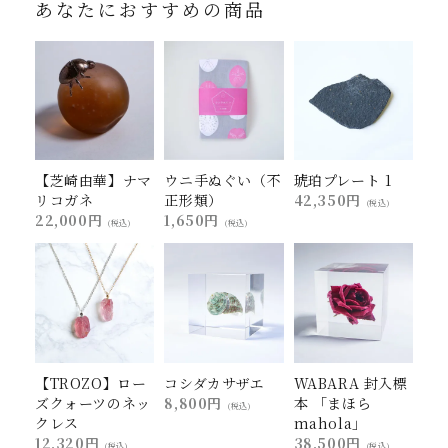
あなたにおすすめの商品
【芝崎由華】ナマ
ウニ手ぬぐい（不
琥珀プレート 1
リコガネ
正形類）
42,350円
(税込)
22,000円
1,650円
(税込)
(税込)
【TROZO】ロー
コシダカサザエ
WABARA 封入標
ズクォーツのネッ
8,800円
本 「まほら
(税込)
クレス
mahola」
12,320円
38,500円
(税込)
(税込)