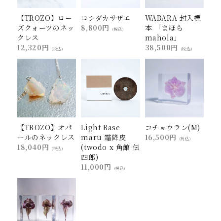
【TROZO】ロー
コシダカサザエ
WABARA 封入標
ズクォーツのネッ
8,800円
本 「まほら
(税込)
クレス
mahola」
12,320円
38,500円
(税込)
(税込)
【TROZO】オパ
Light Base
コチョウラン(M)
ールのネックレス
maru 霜降皮
16,500円
(税込)
18,040円
(twodo x 角館 伝
(税込)
四郎)
11,000円
(税込)