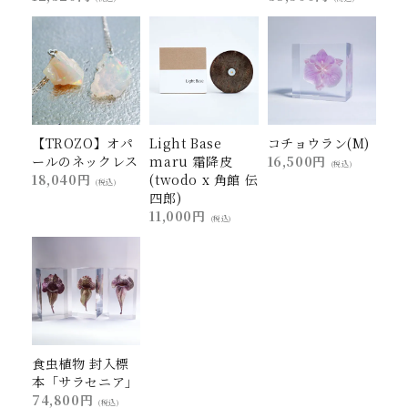
【TROZO】オパ
Light Base
コチョウラン(M)
ールのネックレス
maru 霜降皮
16,500円
(税込)
18,040円
(twodo x 角館 伝
(税込)
四郎)
11,000円
(税込)
食虫植物 封入標
本「サラセニア」
74,800円
(税込)