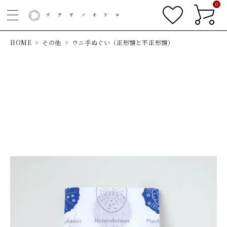
0
HOME
その他
ウニ手ぬぐい（正形類と不正形類）