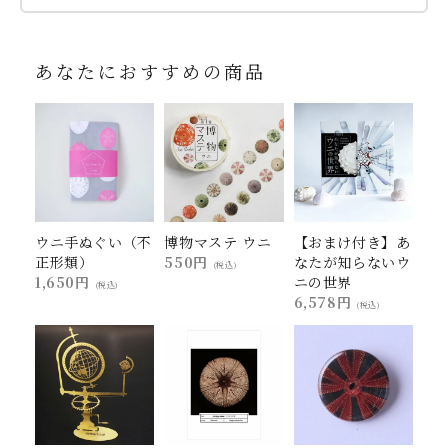
あなたにおすすめの商品
ウニ手ぬぐい（不
博物マステ ウニ
【おまけ付き】あ
正形類）
550円
なたが知らないウ
(税込)
1,650円
ニの世界
(税込)
6,578円
(税込)