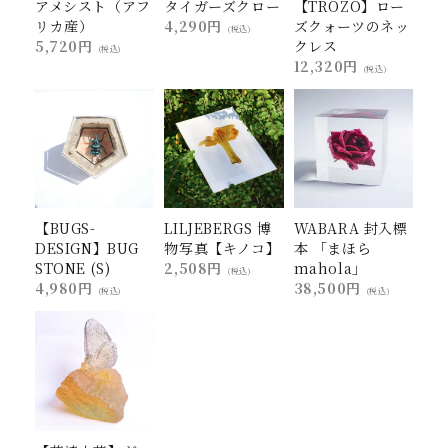
アメシスト（アフ
タイガーズクロー
【TROZO】ロー
リカ産）
4,290円
ズクォーツのネッ
(税込)
5,720円
クレス
(税込)
12,320円
(税込)
【BUGS-
LILJEBERGS 博
WABARA 封入標
DESIGN】BUG
物写真【キノコ】
本 「まほら
STONE (S)
2,508円
mahola」
(税込)
4,980円
38,500円
(税込)
(税込)