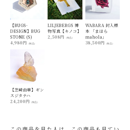
【BUGS-
LILJEBERGS 博
WABARA 封入標
DESIGN】BUG
物写真【キノコ】
本 「まほら
STONE (S)
2,508円
mahola」
(税込)
4,980円
38,500円
(税込)
(税込)
【芝崎由華】ギン
スジタテハ
24,200円
(税込)
この商品を見た人は、この商品も見てい