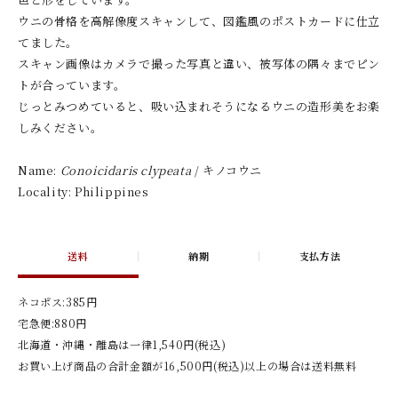
ウニの骨格を高解像度スキャンして、図鑑風のポストカードに仕立
てました。
スキャン画像はカメラで撮った写真と違い、被写体の隅々までピン
トが合っています。
じっとみつめていると、吸い込まれそうになるウニの造形美をお楽
しみください。
Name:
Conoicidaris clypeata
/ キノコウニ
Locality: Philippines
送料
納期
支払方法
ネコポス:385円
宅急便:880円
北海道・沖縄・離島は一律1,540円(税込)
お買い上げ商品の合計金額が16,500円(税込)以上の場合は送料無料