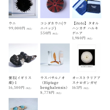
ウニ
コシダカウニ(ウ
【itoto】タオル
99,000円
ニバッジ)
ハンカチ ハルキ
(税込)
550円
ゲニア
(税込)
1,980円
(税込)
蛍石(イギリス
ウスバサルノオ
オーストラリアア
産)-1
（Hiptage
スナロガンガゼ
16,500円
benghalensis）
165円
(税込)
(税込)
8,778円
(税込)