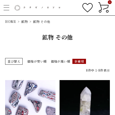
0
HOME
鉱物
鉱物 その他
鉱物 その他
並び替え
価格が安い順
価格が高い順
新着順
8
件中
1
-
8
件表示