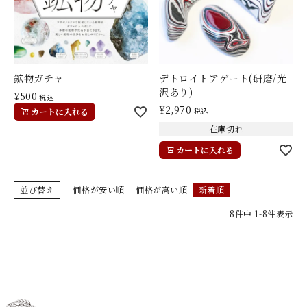
鉱物ガチャ
デトロイトアゲート(研磨/光
沢あり)
¥
500
税込
¥
2,970
カートに入れる
税込
在庫切れ
カートに入れる
並び替え
価格が安い順
価格が高い順
新着順
8
件中
1
-
8
件表示