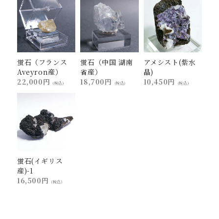
蛍石（フランス
蛍石（中国 湖南
アメシスト(紫水
Aveyron産）
省産）
晶)
22,000円
18,700円
10,450円
(税込)
(税込)
(税込)
蛍石(イギリス
産)-1
16,500円
(税込)