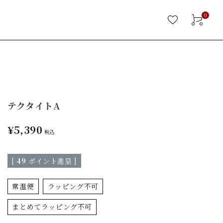
0
テクタイトA
¥
5,390
税込
[
49
ポイント進呈 ]
常温便
ラッピング不可
まとめてラッピング不可