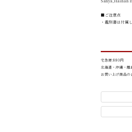
Sanya,Hainan 
■ご注意点
・鑑別書は付属
宅急便:880円
北海道・沖縄・離島
お買い上げ商品の合