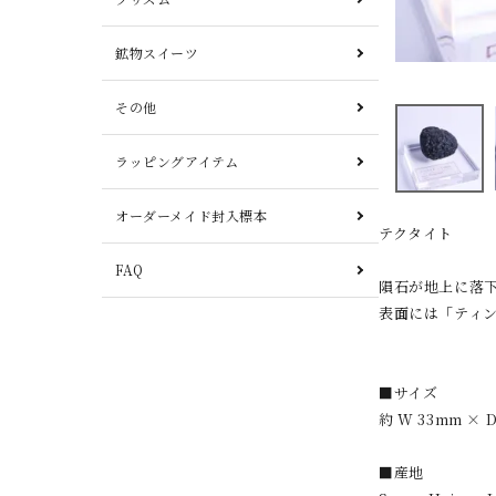
鉱物スイーツ
その他
ラッピングアイテム
オーダーメイド封入標本
テクタイト
FAQ
隕石が地上に落
表面には「ティ
■サイズ
約 W 33mm × D
■産地