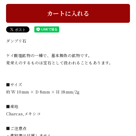
カートに入れる
ダンブリ石
ケイ酸塩鉱物の一種で、基本無色の鉱物です。
見栄えのするものは宝石として扱われることもあります。
■サイズ
約 W 10mm × D 8mm × H 18mm/2g
■産地
Charcas,メキシコ
■ご注意点
・鑑別書は付属しません。