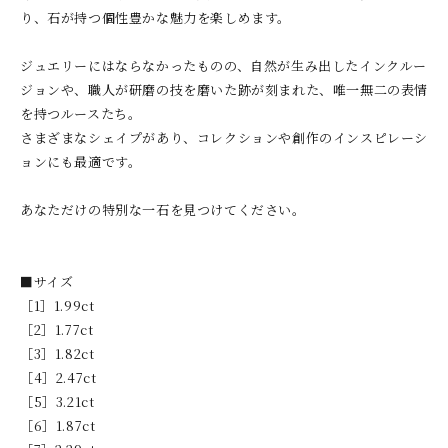
り、石が持つ個性豊かな魅力を楽しめます。
ジュエリーにはならなかったものの、自然が生み出したインクルー
ジョンや、職人が研磨の技を磨いた跡が刻まれた、唯一無二の表情
を持つルースたち。
さまざまなシェイプがあり、コレクションや創作のインスピレーシ
ョンにも最適です。
あなただけの特別な一石を見つけてください。
■サイズ
［1］1.99ct
［2］1.77ct
［3］1.82ct
［4］2.47ct
［5］3.21ct
［6］1.87ct