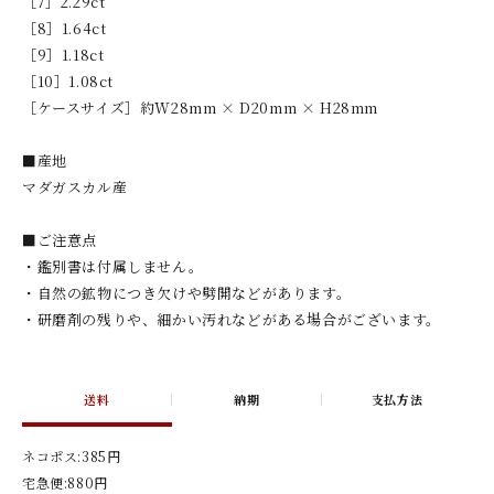
［7］2.29ct
［8］1.64ct
［9］1.18ct
［10］1.08ct
［ケースサイズ］約W28mm × D20mm × H28mm
■産地
マダガスカル産
■ご注意点
・鑑別書は付属しません。
・自然の鉱物につき欠けや劈開などがあります。
・研磨剤の残りや、細かい汚れなどがある場合がございます。
送料
納期
支払方法
ネコポス:385円
宅急便:880円