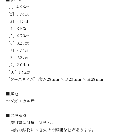
［1］4.66ct
［2］3.76ct
［3］3.15ct
［4］3.53ct
［5］6.73ct
［6］3.23ct
［7］2.74ct
［8］2.27ct
［9］2.04ct
［10］1.92ct
［ケースサイズ］約W28mm × D20mm × H28mm
■産地
マダガスカル産
■ご注意点
・鑑別書は付属しません。
・自然の鉱物につき欠けや劈開などがあります。