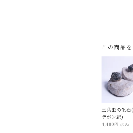
この商品を
三葉虫の化石
デボン紀)
4,400円
(税込)