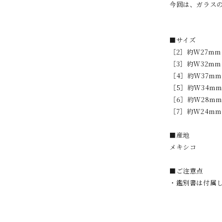
今回は、ガラス
■サイズ
［2］約W27mm ×
［3］約W32mm ×
［4］約W37mm ×
［5］約W34mm ×
［6］約W28mm ×
［7］約W24mm ×
■産地
メキシコ
■ご注意点
・鑑別書は付属