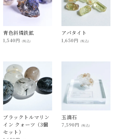
青色斜燐鉄鉱
アパタイト
1,540円
1,650円
(税込)
(税込)
ブラックトルマリン
玉滴石
イン クォーツ（3個
7,590円
(税込)
セット）