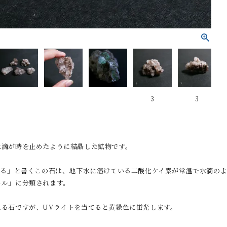
3
3
水滴が時を止めたように結晶した鉱物です。
た)る」と書くこの石は、地下水に溶けている二酸化ケイ素が常温で水滴の
ール」に分類されます。
える石ですが、UVライトを当てると黄緑色に蛍光します。