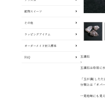
鉱物スイーツ
その他
ラッピングアイテム
オーダーメイド封入標本
玉滴石
FAQ
>
玉滴石は母岩に
「玉が滴(した
分類上は「オパ
一見地味にも見