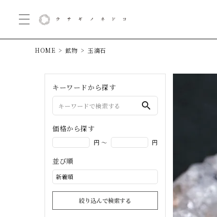
HOME
鉱物
玉滴石
キーワードから探す
search
価格から探す
円 ～
円
並び順
絞り込んで検索する