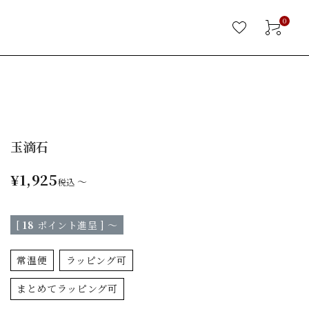
0
玉滴石
¥
1,925
〜
税込
[
18
ポイント進呈 ]
〜
常温便
ラッピング可
まとめてラッピング可