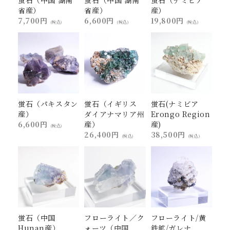
省産）
省産）
産）
7,700円
6,600円
19,800円
(税込)
(税込)
(税込)
蛍石（パキスタン
蛍石（イギリス
蛍石(ナミビア
産）
ダイアナマリア州
Erongo Region
6,600円
産）
産)
(税込)
26,400円
38,500円
(税込)
(税込)
蛍石（中国
フローライト／ク
フローライト/黄
Hunan産）
ォーツ（中国
鉄鉱/ガレナ