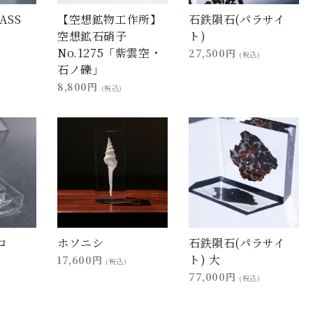
ASS
【空想鉱物工作所】
石鉄隕石(パラサイ
空想鉱石硝子
ト)
No.1275「紫雲空・
27,500円
(税込)
石ノ礫」
8,800円
(税込)
コ
ホソニシ
石鉄隕石(パラサイ
ト) 大
17,600円
(税込)
77,000円
(税込)