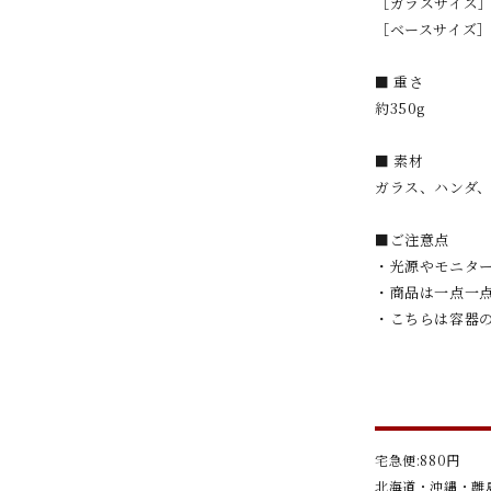
［ガラスサイズ］W 
［ベースサイズ］W 
■ 重さ
約350g
■ 素材
ガラス、ハンダ
■ご注意点
・光源やモニタ
・商品は一点一
・こちらは容器
宅急便:880円
北海道・沖縄・離島