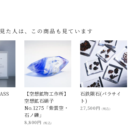
見た人は、この商品も見ています
ASS
【空想鉱物工作所】
石鉄隕石(パラサイ
空想鉱石硝子
ト)
No.1275「紫雲空・
27,500円
(税込)
石ノ礫」
8,800円
(税込)