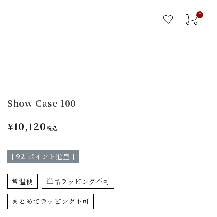
0
Show Case 100
¥
10,120
税込
[
92
ポイント進呈 ]
常温便
単品ラッピング不可
まとめてラッピング不可