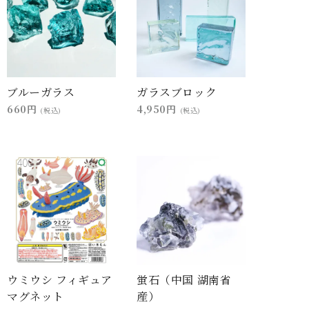
ブルーガラス
ガラスブロック
660円
4,950円
(税込)
(税込)
ウミウシ フィギュア
蛍石（中国 湖南省
マグネット
産）