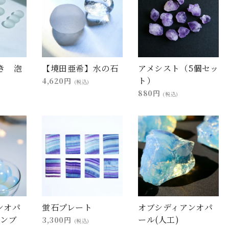
き 泡
【境田亜希】水の石
アメシスト（5個セッ
ト）
4,620円
(税込)
880円
(税込)
ンオパ
蛍石プレート
オブシディアンオパ
タンブ
ール(人工)
3,300円
(税込)