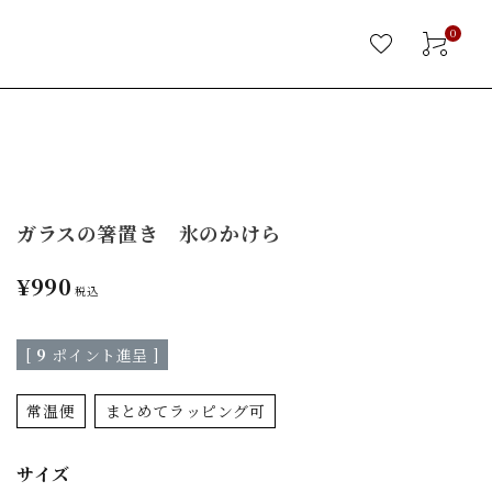
0
ガラスの箸置き 氷のかけら
¥
990
税込
[
9
ポイント進呈 ]
常温便
まとめてラッピング可
サイズ