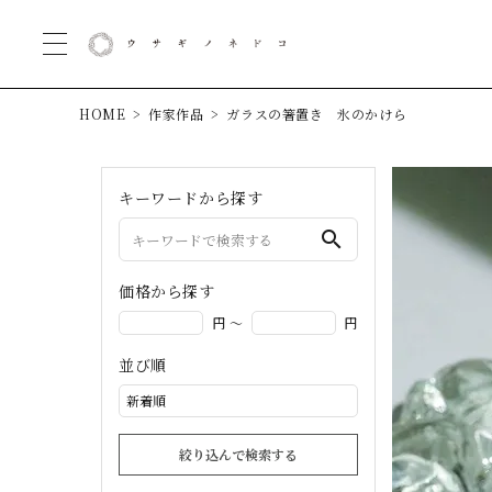
HOME
作家作品
ガラスの箸置き 氷のかけら
キーワードから探す
search
価格から探す
円 ～
円
並び順
絞り込んで検索する