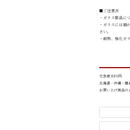
■ご注意点
・ガラス製品に
・ガラスには細
さい。
・耐熱、強化ガ
宅急便:880円
北海道・沖縄・離島
お買い上げ商品の合