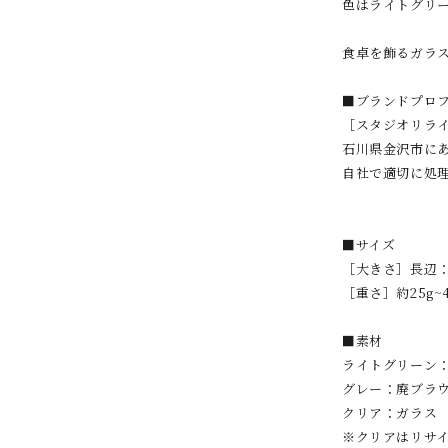
色はライトグリ
食卓を飾るガラ
■ブランドプロ
［スタジオリラ
石川県金沢市に
自社で適切に処
■サイズ
［大きさ］長辺：約
［重さ］約25g~4
■素材
ライトグリーン
グレー：廃ブラ
クリア：ガラス
※クリアはリサ