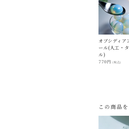
オブシディア
ール(人工・
ル)
770円
(税込)
この商品を