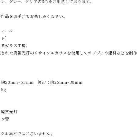
ーン、グレー、クリアの3色をご用意しております。
ス作品をお手元でお楽しみください。
フィール
イト］
あるガラス工房。
理された廃蛍光灯のリサイクルガラスを使用してオブジェや建材などを制
50mm~55mm 短辺：約25mm~30mm
5g
：廃蛍光灯
ウン管
イクル素材ではございません。