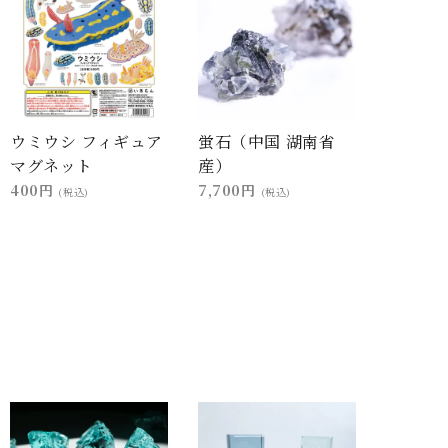
ウミウシ フィギュア
蛍石（中国 湖南省
マグネット
産）
400円
7,700円
(税込)
(税込)