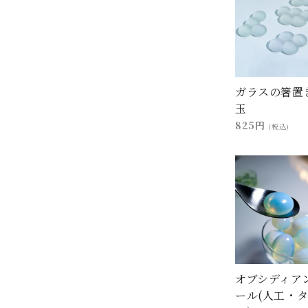
ガラスの箸置
玉
825円
(税込)
オブシディア
ール(人工・