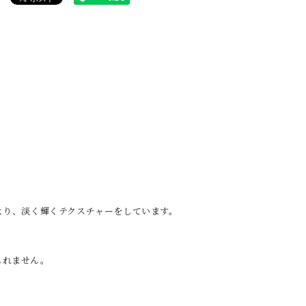
３玉（三角
３玉（ストレ
４玉（Y字）
４玉（菱形）
５玉
形）
ート）
より、淡く輝くテクスチャーをしています。
しれません。