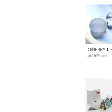
【境田亜希】
4,620円
(税込)