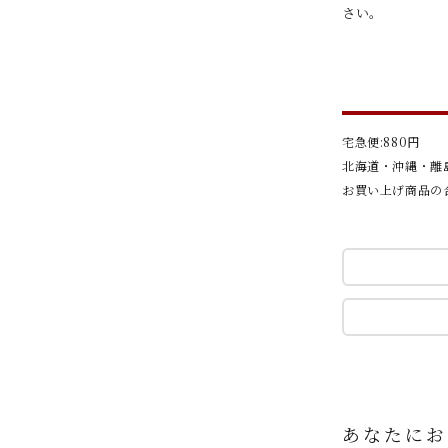
さい。
宅急便:880円
北海道・沖縄・離島
お買い上げ商品の合
あなたにお