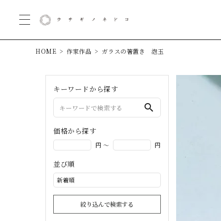
HOME
作家作品
ガラスの箸置き 泡玉
キーワードから探す
search
価格から探す
円 ～
円
並び順
絞り込んで検索する