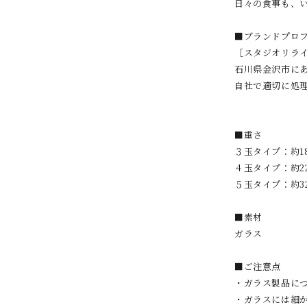
日々の食事も、
■ブランドプロ
［スタジオリラ
石川県金沢市に
自社で適切に処
■重さ
３玉タイプ：約18
４玉タイプ：約22
５玉タイプ：約3
■素材
ガラス
■ご注意点
・ガラス製品に
・ガラスには細