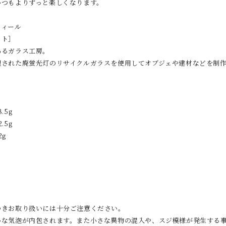
いつもよりずっと楽しくなります。
フィール
イト］
あるガラス工房。
理された廃蛍光灯のリサイクルガラスを使用してオブジェや建材などを制
.5g
.5g
2g
つきお取り扱いには十分ご注意ください。
かな気泡が内包されます。また小さな異物の混入や、スジ模様が発生する