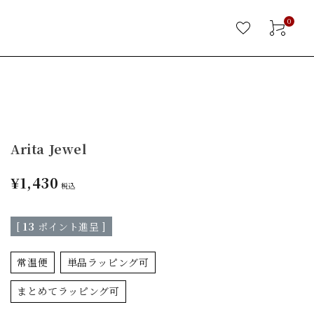
0
Arita Jewel
¥
1,430
税込
[
13
ポイント進呈 ]
常温便
単品ラッピング可
まとめてラッピング可