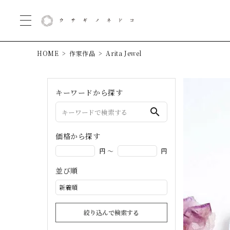
HOME
作家作品
Arita Jewel
キーワードから探す
search
価格から探す
円 ～
円
並び順
絞り込んで検索する