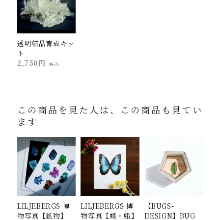
透明結晶育成キッ
ト
2,750円
(税込)
この商品を見た人は、この商品も見てい
ます
LILJEBERGS 博
LILJEBERGS 博
【BUGS-
物写真【鉱物】
物写真【蝶・蛾】
DESIGN】BUG