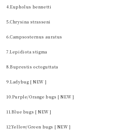
4.Eupholus bennetti
5.Chrysina strasseni
6.Campsosternus auratus
7.Lepidiota stigma
8.Buprestis octoguttata
9.Ladybug [ NEW ]
10.Purple/Orange bugs [ NEW ]
11.Blue bugs [ NEW ]
12.Yellow/Green bugs [ NEW ]