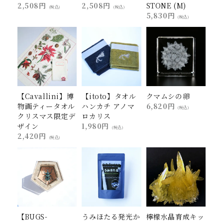
2,508円
2,508円
STONE (M)
(税込)
(税込)
5,830円
(税込)
【Cavallini】博
【itoto】タオル
クマムシの卵
物画ティータオル
ハンカチ アノマ
6,820円
(税込)
クリスマス限定デ
ロカリス
ザイン
1,980円
(税込)
2,420円
(税込)
【BUGS-
うみほたる発光か
檸檬水晶育成キッ