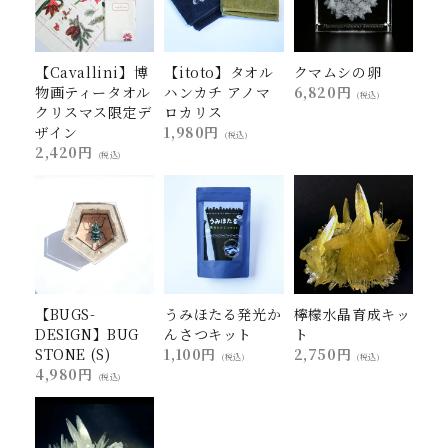
【Cavallini】博
【itoto】タオル
クマムシの卵
物画ティータオル
ハンカチ アノマ
6,820円
(税込)
クリスマス限定デ
ロカリス
ザイン
1,980円
(税込)
2,420円
(税込)
【BUGS-
うみほたる発光か
檸檬水晶育成キッ
DESIGN】BUG
んさつキット
ト
STONE (S)
1,100円
2,750円
(税込)
(税込)
4,980円
(税込)