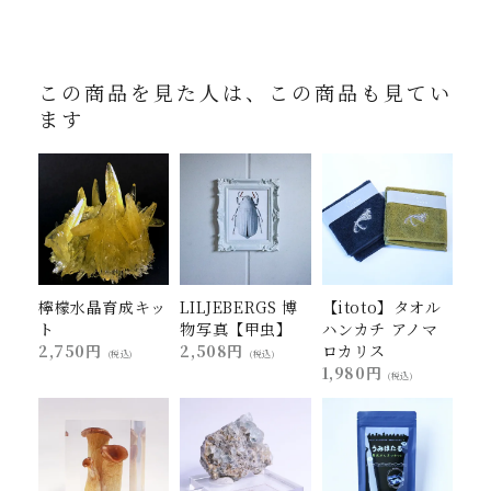
この商品を見た人は、この商品も見てい
ます
檸檬水晶育成キッ
LILJEBERGS 博
【itoto】タオル
ト
物写真【甲虫】
ハンカチ アノマ
2,750円
2,508円
ロカリス
(税込)
(税込)
1,980円
(税込)