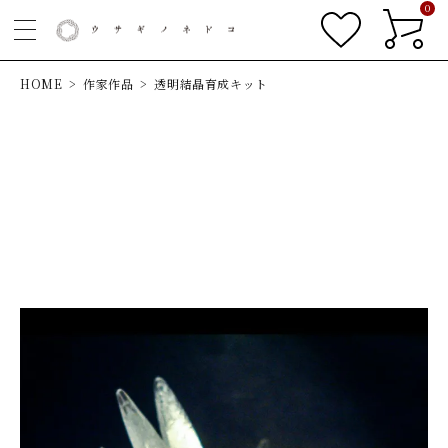
0
HOME
作家作品
透明結晶育成キット