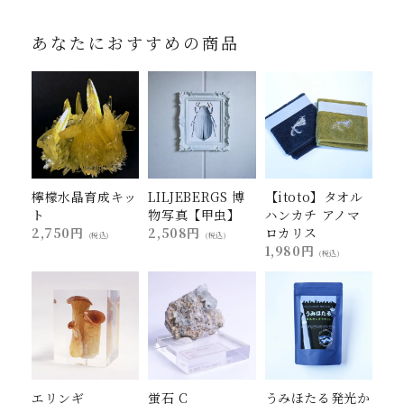
あなたにおすすめの商品
檸檬水晶育成キッ
LILJEBERGS 博
【itoto】タオル
ト
物写真【甲虫】
ハンカチ アノマ
2,750円
2,508円
ロカリス
(税込)
(税込)
1,980円
(税込)
エリンギ
蛍石 C
うみほたる発光か