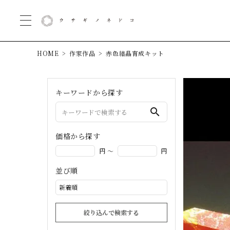
HOME
作家作品
赤色結晶育成キット
キーワードから探す
search
価格から探す
円 ～
円
並び順
絞り込んで検索する