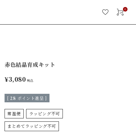
0
赤色結晶育成キット
¥
3,080
税込
[
28
ポイント進呈 ]
常温便
ラッピング不可
まとめてラッピング不可