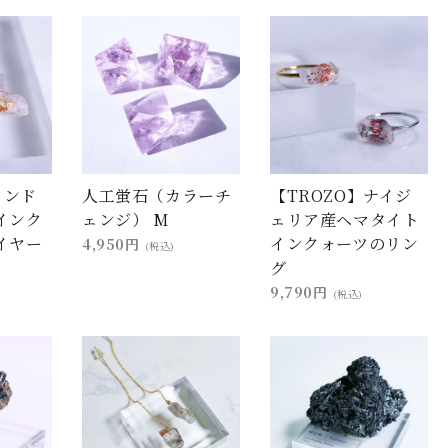
インド
人工蛍石（カラーチ
【TROZO】ナイジ
インク
ェンジ） M
ェリア産ヘマタイト
イヤー
インクォーツのリン
4,950円
(税込)
グ
9,790円
(税込)