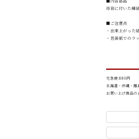
■内容部品
母岩に付いた種
■ご注意点
・出来上がった
・包装紙でのラ
宅急便:880円
北海道・沖縄・離島
お買い上げ商品の合