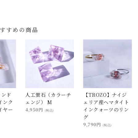
すすめの商品
インド
人工蛍石（カラーチ
【TROZO】ナイジ
インク
ェンジ） M
ェリア産ヘマタイト
イヤー
インクォーツのリン
4,950円
(税込)
グ
9,790円
(税込)