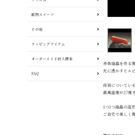
鉱物スイーツ
その他
ラッピングアイテム
オーダーメイド封入標本
赤色結晶を作る
光に透かすとル
FAQ
母岩についている
最高温度が27度
1つ1つ結晶の造
ご自宅で美しく