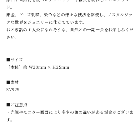
ド。
彫金、ビーズ刺繍、染色などの様々な技法を駆使し、ノスタルジッ
クな世界をジュエリーに仕立てています。
おとぎ話の主人公になれそうな、自然との一期一会をお楽しみくだ
さい。
■サイズ
［本体］約 W20mm × H25mm
■素材
SV925
■ご注意点
・光源やモニター画面により多少の色の違いがある場合がございま
す。