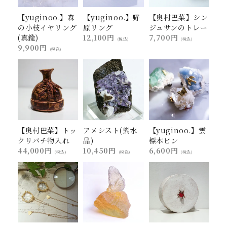
【yuginoo.】森
【yuginoo.】野
【奥村巴菜】シン
の小枝イヤリング
原リング
ジュサンのトレー
(真鍮)
12,100円
7,700円
(税込)
(税込)
9,900円
(税込)
【奥村巴菜】トッ
アメシスト(紫水
【yuginoo.】雲
クリバチ物入れ
晶)
標本ピン
44,000円
10,450円
6,600円
(税込)
(税込)
(税込)