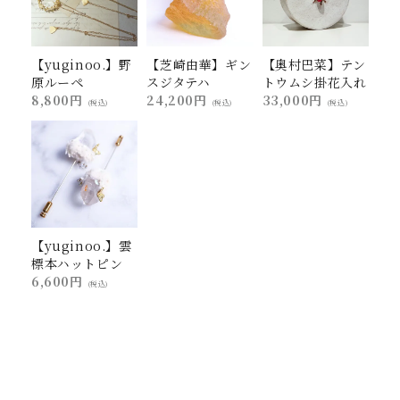
【yuginoo.】野
【芝崎由華】ギン
【奥村巴菜】テン
原ルーペ
スジタテハ
トウムシ掛花入れ
8,800円
24,200円
33,000円
(税込)
(税込)
(税込)
【yuginoo.】雲
標本ハットピン
6,600円
(税込)