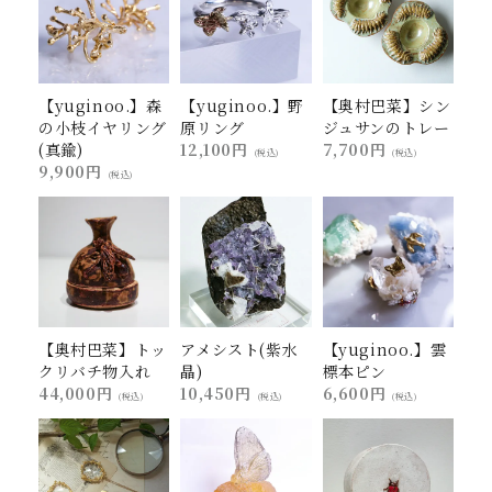
【yuginoo.】森
【yuginoo.】野
【奥村巴菜】シン
の小枝イヤリング
原リング
ジュサンのトレー
(真鍮)
12,100円
7,700円
(税込)
(税込)
9,900円
(税込)
【奥村巴菜】トッ
アメシスト(紫水
【yuginoo.】雲
クリバチ物入れ
晶)
標本ピン
44,000円
10,450円
6,600円
(税込)
(税込)
(税込)