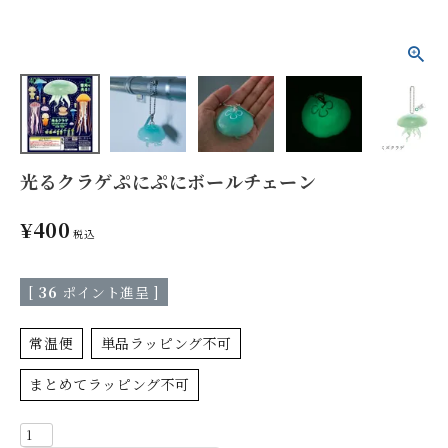
光るクラゲぷにぷにボールチェーン
¥
400
税込
[
36
ポイント進呈 ]
常温便
単品ラッピング不可
まとめてラッピング不可