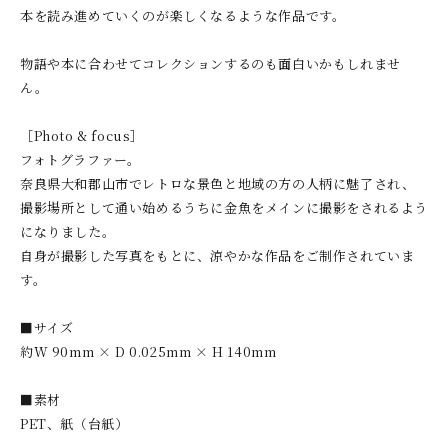
本を読み進めていくのが楽しくなるような作品です。
物語や本に合わせてコレクションするのも面白いかもしれませ
ん。
［Photo & focus］
フォトグラファー。
奈良県大和郡山市でレトロな景色と地域の方の人柄に魅了され、
撮影場所として通い始めるうちに金魚をメインに撮影をされるよう
になりました。
自身が撮影した写真をもとに、涼やかな作品をご制作されていま
す。
■サイズ
約W 90mm × D 0.025mm × H 140mm
■素材
PET、紙（台紙）