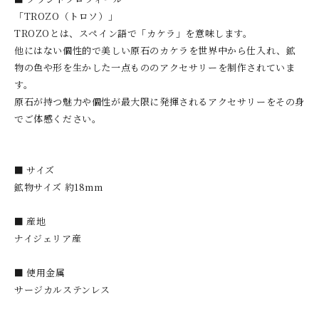
「TROZO（トロソ）」
TROZOとは、スペイン語で「カケラ」を意味します。
他にはない個性的で美しい原石のカケラを世界中から仕入れ、鉱
物の色や形を生かした一点もののアクセサリーを制作されていま
す。
原石が持つ魅力や個性が最大限に発揮されるアクセサリーをその身
でご体感ください。
■ サイズ
鉱物サイズ 約18mm
■ 産地
ナイジェリア産
■ 使用金属
サージカルステンレス