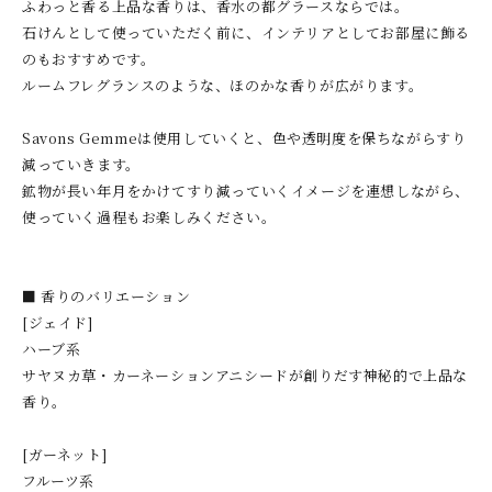
ふわっと香る上品な香りは、香水の都グラースならでは。
石けんとして使っていただく前に、インテリアとしてお部屋に飾る
のもおすすめです。
ルームフレグランスのような、ほのかな香りが広がります。
Savons Gemmeは使用していくと、色や透明度を保ちながらすり
減っていきます。
鉱物が長い年月をかけてすり減っていくイメージを連想しながら、
使っていく過程もお楽しみください。
■ 香りのバリエーション
[ジェイド]
ハーブ系
サヤヌカ草・カーネーションアニシードが創りだす神秘的で上品な
香り。
[ガーネット]
フルーツ系