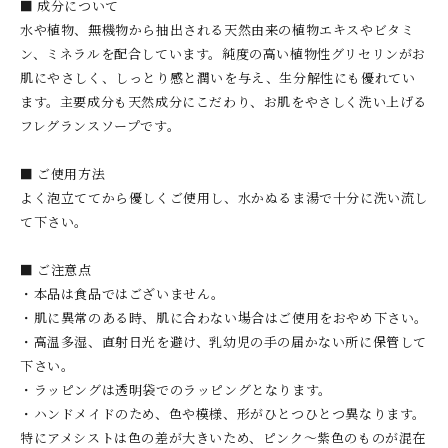
■ 成分について
水や植物、無機物から抽出される天然由来の植物エキスやビタミ
ン、ミネラルを配合しています。純度の高い植物性グリセリンがお
肌にやさしく、しっとり感と潤いを与え、生分解性にも優れてい
ます。主要成分も天然成分にこだわり、お肌をやさしく洗い上げる
フレグランスソープです。
■ ご使用方法
よく泡立ててから優しくご使用し、水かぬるま湯で十分に洗い流し
て下さい。
■ ご注意点
・本品は食品ではございません。
・肌に異常のある時、肌に合わない場合はご使用をおやめ下さい。
・高温多湿、直射日光を避け、乳幼児の手の届かない所に保管して
下さい。
・ラッピングは透明袋でのラッピングとなります。
・ハンドメイドのため、色や模様、形がひとつひとつ異なります。
特にアメシストは色の差が大きいため、ピンク〜紫色のものが混在