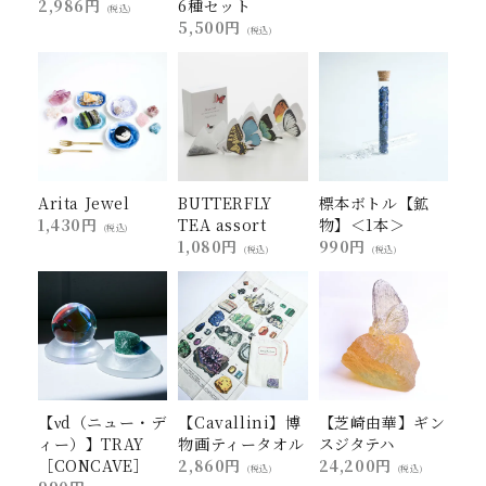
2,986円
6種セット
(税込)
5,500円
(税込)
Arita Jewel
BUTTERFLY
標本ボトル【鉱
1,430円
TEA assort
物】＜1本＞
(税込)
1,080円
990円
(税込)
(税込)
【νd（ニュー・デ
【Cavallini】博
【芝崎由華】ギン
ィー）】TRAY
物画ティータオル
スジタテハ
［CONCAVE］
2,860円
24,200円
(税込)
(税込)