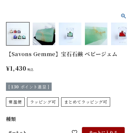
【Savons Gemme】宝石石鹸 ベビージェム
¥
1,430
税込
[
130
ポイント進呈 ]
常温便
ラッピング可
まとめてラッピング可
種類
カートに入れる
ガーネット