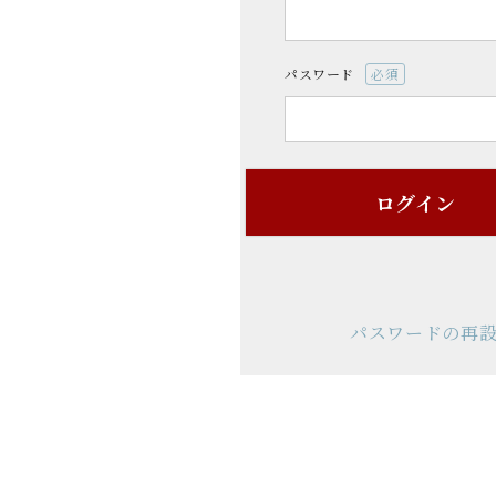
須)
パスワード
(必
須)
ログイン
パスワードの再