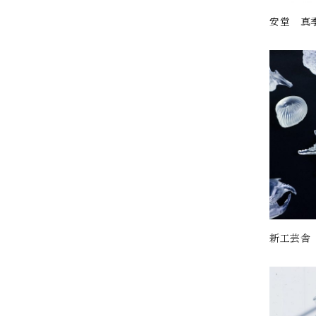
安堂 真
新工芸舎