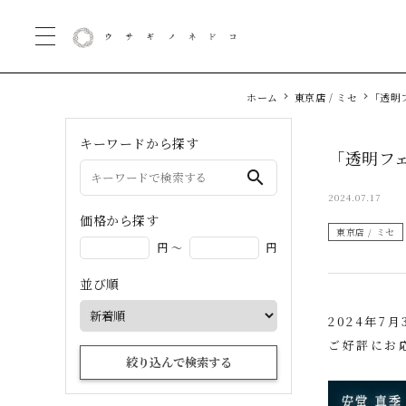
ホーム
東京店 / ミセ
「透明
キーワードから探す
「透明フ
search
2024.07.17
価格から探す
東京店 / ミセ
円 ～
円
並び順
2024年7
ご好評にお
絞り込んで検索する