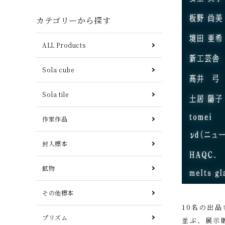
カテゴリーから探す
ALL Products
Sola cube
Sola tile
作家作品
封入標本
鉱物
その他標本
10名の出
プリズム
並ぶ、展示