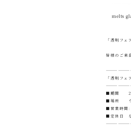
melts g
「透明フェ
皆様のご来
——————
「透明フェ
——————
■期間 20
■場所 ウ
■営業時間: 1
■定休日 
——————