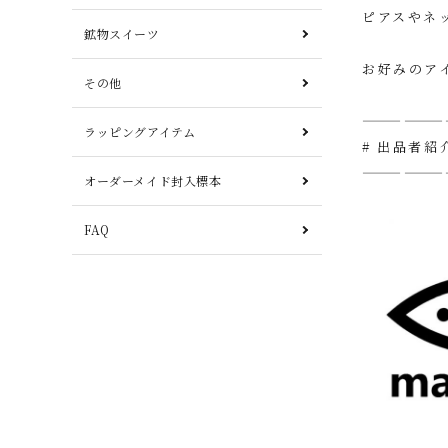
ピアスやネ
鉱物スイーツ
お好みのア
その他
——————
ラッピングアイテム
# 出品者紹
——————
オーダーメイド封入標本
FAQ