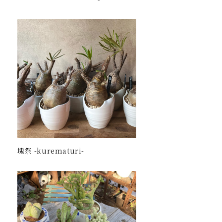
塊祭 -kurematuri-