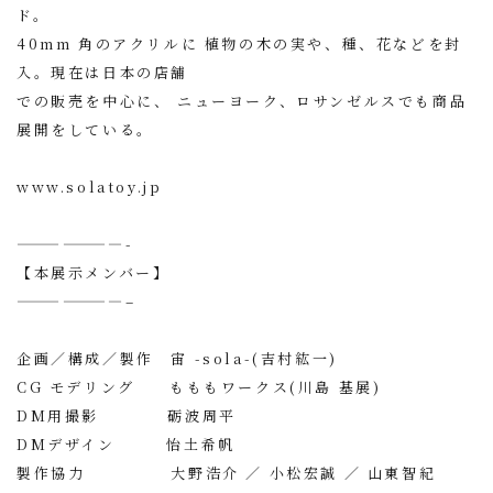
ド。
40mm 角のアクリルに 植物の木の実や、種、花などを封
入。現在は日本の店舗
での販売を中心に、 ニューヨーク、ロサンゼルスでも商品
展開をしている。
www.solatoy.jp
———————-
【本展示メンバー】
———————–
企画／構成／製作 宙 -sola-(吉村紘一)
CG モデリング もももワークス(川島 基展)
DM用撮影 砺波周平
DMデザイン 怡土希帆
製作協力 大野浩介 ／ 小松宏誠 ／ 山東智紀