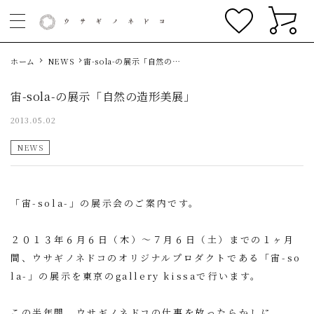
ホーム
NEWS
宙-sola-の展示「自然の造
形美展」
宙-sola-の展示「自然の造形美展」
2013.05.02
NEWS
「宙-sola-」の展示会のご案内です。
２０１３年６月６日（木）〜７月６日（土）までの１ヶ月
間、ウサギノネドコのオリジナルプロダクトである「宙-so
la-」の展示を東京の
gallery kissa
で行います。
この半年間、ウサギノネドコの仕事を放ったらかしに