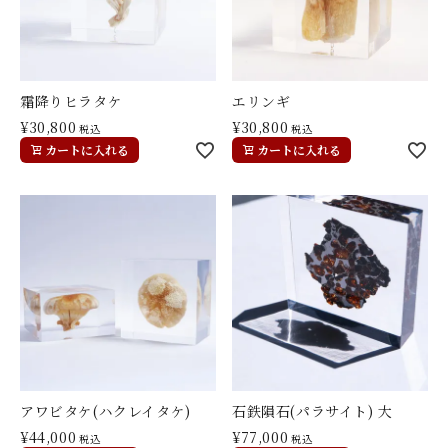
霜降りヒラタケ
エリンギ
¥
30,800
¥
30,800
税込
税込
カートに入れる
カートに入れる
アワビタケ(ハクレイタケ)
石鉄隕石(パラサイト) 大
¥
44,000
¥
77,000
税込
税込