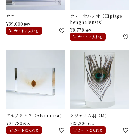
ウニ
ウスバサルノオ（Hiptage
benghalensis）
¥
99,000
税込
¥
8,778
カートに入れる
税込
カートに入れる
アルソミトラ（Alsomitra）
クジャクの羽（M）
¥
21,780
¥
35,200
税込
税込
カートに入れる
カートに入れる