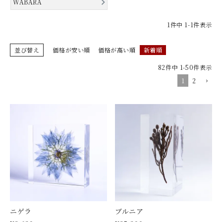
WABARA
1
件中
1
-
1
件表示
並び替え
価格が安い順
価格が高い順
新着順
82
件中
1
-
50
件表示
1
2
ニゲラ
ブルニア