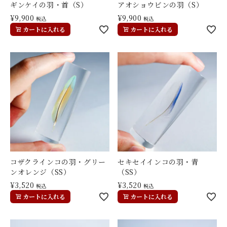
ギンケイの羽・首（S）
アオショウビンの羽（S）
¥
9,900
¥
9,900
税込
税込
カートに入れる
カートに入れる
コザクラインコの羽・グリー
セキセイインコの羽・青
ンオレンジ（SS）
（SS）
¥
3,520
¥
3,520
税込
税込
カートに入れる
カートに入れる