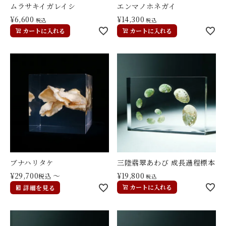
ムラサキイガレイシ
エンマノホネガイ
¥
6,600
¥
14,300
税込
税込
カートに入れる
カートに入れる
ブナハリタケ
三陸翡翠あわび 成長過程標本
¥
29,700
〜
¥
19,800
税込
税込
カートに入れる
詳細を見る