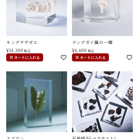
キングチサザエ
テングガイ属の一種
¥
14,300
¥
6,600
税込
税込
カートに入れる
カートに入れる
スズラン
石鉄隕石(パラサイト)