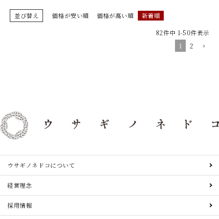
並び替え
価格が安い順
価格が高い順
新着順
82
件中
1
-
50
件表示
1
2
ウサギノネドコについて
経営理念
採用情報