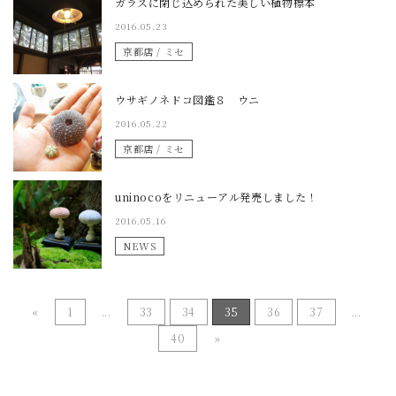
ガラスに閉じ込められた美しい植物標本
2016.05.23
京都店 / ミセ
ウサギノネドコ図鑑８ ウニ
2016.05.22
京都店 / ミセ
uninocoをリニューアル発売しました！
2016.05.16
NEWS
«
1
...
33
34
35
36
37
...
40
»