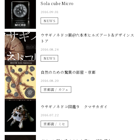
Sola cube Micro
2016.09.01
NEWS
ウサギノネドコ展@六本木ヒルズアート&デザインス
トア
2016.08.24
NEWS
自然のための驚異の部屋・京都
2016.08.20
京都店 / カフェ
ウサギノネドコ図鑑９ クマサカガイ
2016.07.22
京都店 / ミセ