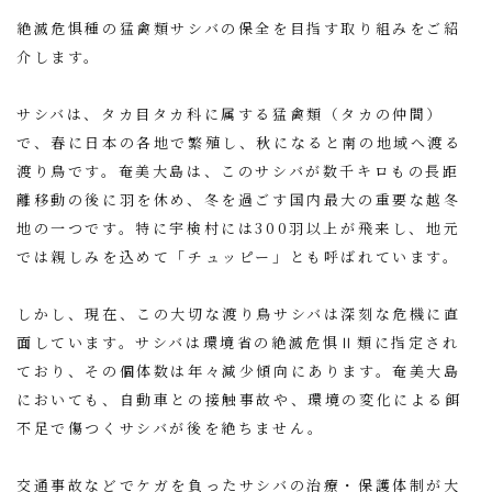
絶滅危惧種の猛禽類サシバの保全を目指す取り組みをご紹
介します。
サシバは、タカ目タカ科に属する猛禽類（タカの仲間）
で、春に日本の各地で繁殖し、秋になると南の地域へ渡る
渡り鳥です。奄美大島は、このサシバが数千キロもの長距
離移動の後に羽を休め、冬を過ごす国内最大の重要な越冬
地の一つです。特に宇検村には300羽以上が飛来し、地元
では親しみを込めて「チュッピー」とも呼ばれています。
しかし、現在、この大切な渡り鳥サシバは深刻な危機に直
面しています。サシバは環境省の絶滅危惧Ⅱ類に指定され
ており、その個体数は年々減少傾向にあります。奄美大島
においても、自動車との接触事故や、環境の変化による餌
不足で傷つくサシバが後を絶ちません。
交通事故などでケガを負ったサシバの治療・保護体制が大