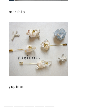
marship
yuginoo.
———————————————