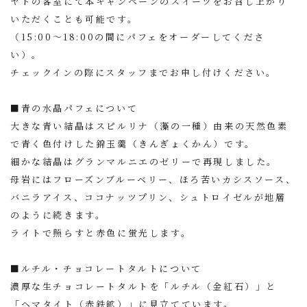
ヤドの客室にて本キャンペーンのスイーツをお召し上がり
いただくことも可能です。
（15:00〜18:00の間にパフェをオーダーしてくださ
い）。
チェックインの際にスタッフまでお申し付けください。
■青の水晶パフェについて
大きな青い結晶はスピルリナ（藻の一種）由来の天然色素
で青く色付けした錦玉羹（きんぎょくかん）です。
細かな結晶はグランマルニエのゼリーで再現しました。
母岩にはフローズンブルーベリー、ほろ苦いカシスソース、
バニラアイス、ココナッツプリン、シュトロイゼルが地層
のように続きます。
ライトで照らすと赤色に蛍光します。
■
ルチル・チョコレートタルト
について
濃厚な生チョコレートタルトを「ルチル（金紅石）」と
「ヘマタイト（赤鉄鉱）」に見立てています。