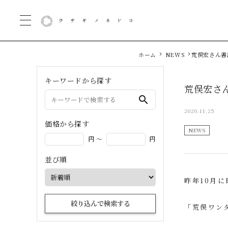
ホーム
NEWS
荒俣宏さん書
キーワードから探す
荒俣宏さ
search
2020.11.25
価格から探す
NEWS
円 ～
円
並び順
昨年10月
絞り込んで検索する
「荒俣ワン