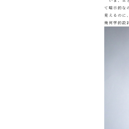
いま、生き
て暗示的な
見えるのに
幾何学的設