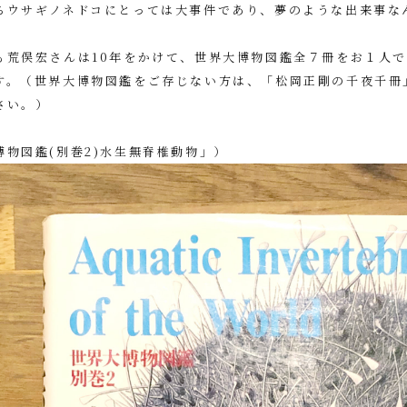
ちウサギノネドコにとっては大事件であり、夢のような出来事な
も荒俣宏さんは10年をかけて、世界大博物図鑑全７冊をお１人
す。（世界大博物図鑑をご存じない方は、
「松岡正剛の千夜千冊
さい。）
博物図鑑(別巻2)水生無脊椎動物」）