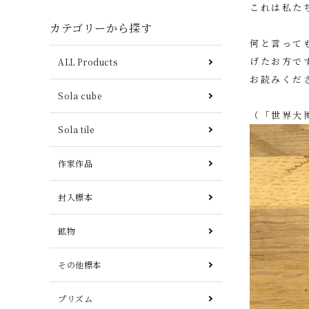
これは私た
カテゴリーから探す
何と言って
げたお方で
ALL Products
お読みくだ
Sola cube
（「世界大
Sola tile
作家作品
封入標本
鉱物
その他標本
プリズム