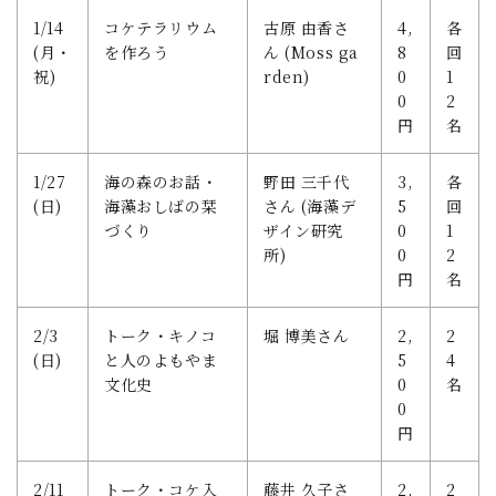
1/14
コケテラリウム
古原 由香さ
4,
各
(月・
を作ろう
ん (Moss ga
8
回
祝)
rden)
0
1
0
2
円
名
1/27
海の森のお話・
野田 三千代
3,
各
(日)
海藻おしばの栞
さん (海藻デ
5
回
づくり
ザイン研究
0
1
所)
0
2
円
名
2/3
トーク・キノコ
堀 博美さん
2,
2
(日)
と人のよもやま
5
4
文化史
0
名
0
円
2/11
トーク・コケ入
藤井 久子さ
2,
2