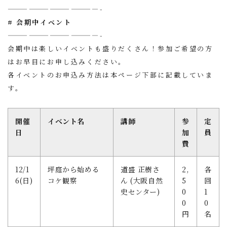
—————————————-
# 会期中イベント
—————————————-
会期中は楽しいイベントも盛りだくさん！参加ご希望の方
はお早目にお申し込みください。
各イベントのお申込み方法は本ページ下部
に記載していま
す。
開催
イベント名
講師
参
定
日
加
員
費
12/1
坪庭から始める
道盛 正樹さ
2,
各
6(日)
コケ観察
ん (大阪自然
5
回
史センター)
0
1
0
0
円
名