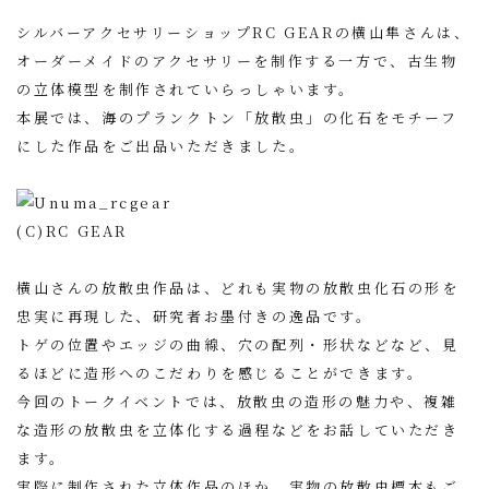
シルバーアクセサリーショップ
RC GEAR
の横山隼さんは、
オーダーメイドのアクセサリーを制作する一方で、古生物
の立体模型を制作されていらっしゃいます。
本展では、海のプランクトン「放散虫」の化石をモチーフ
にした作品をご出品いただきました。
(C)RC GEAR
横山さんの放散虫作品は、どれも実物の放散虫化石の形を
忠実に再現した、研究者お墨付きの逸品です。
トゲの位置やエッジの曲線、穴の配列・形状などなど、見
るほどに造形へのこだわりを感じることができます。
今回のトークイベントでは、放散虫の造形の魅力や、複雑
な造形の放散虫を立体化する過程などをお話していただき
ます。
実際に制作された立体作品のほか、実物の放散虫標本もご